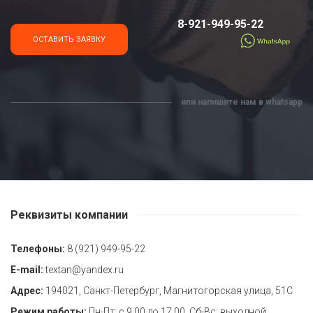
8-921-949-95-22
или напишите нам в whatsapp
Реквизиты компании
Телефоны:
8 (921) 949-95-22
E-mail:
textan@yandex.ru
Адрес:
194021, Санкт-Петербург, Магнитогорская улица, 51С
Режим работы:
Пн-Пт: с 9.00 до 17.00, Сб-Вс: выходной