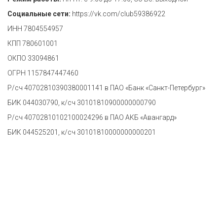
Социальные сети:
https://vk.com/club59386922
ИНН 7804554957
КПП 780601001
ОКПО 33094861
ОГРН 1157847447460
Р/сч 40702810390380001141 в ПАО «Банк «Санкт-Петербург»
БИК 044030790, к/сч 30101810900000000790
Р/сч 40702810102100024296 в ПАО АКБ «Авангард»
БИК 044525201, к/сч 30101810000000000201