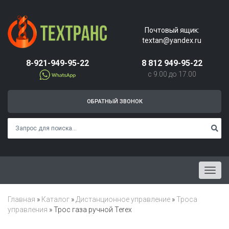
Почтовый ящик:
textan@yandex.ru
8-921-949-95-22
8 812 949-95-22
с 9.00 до 17.00
ОБРАТНЫЙ ЗВОНОК
Menu
Главная
»
Каталог
»
Дистанционное управление
»
Троса
управления
»
Трос газа ручной Terex