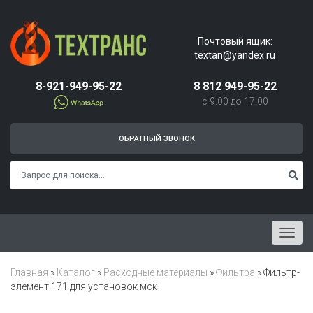
Почтовый ящик:
textan@yandex.ru
8-921-949-95-22
8 812 949-95-22
с 9.00 до 17.00
ОБРАТНЫЙ ЗВОНОК
Menu
Главная
»
Каталог
»
Расходные материалы
»
Фильтра
»
Фильтр-
элемент 171 для установок мск