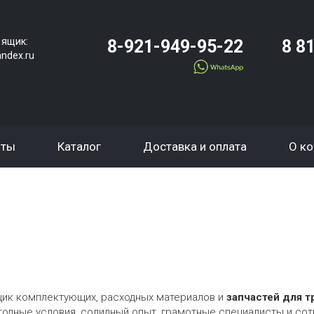
 ящик:
8-921-949-95-22
8 8
ndex.ru
оты
Каталог
Доставка и оплата
О к
щик комплектующих, расходных материалов и
запчастей для т
Выгодные условия, солидный опыт, грамотные специалисты и со