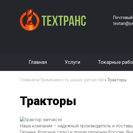
Почтовый
textan@ya
Главная
Услуги
Токарные раб
Главная
»
Применимость наших запчастей
»
Тракторы
Тракторы
Наша компания – надежный производитель и постав
Гатчина, Красное село) и других регионах России. 