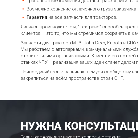
Транспортные компании доставят расходники в л
Возможно хранение оплаченного груза заказчика
Гарантия
на все запчасти для тракторов.
Являясь производителем, “Техтранс” способен пред
клиентов – это то, что мы стремимся сохранять в к
Запчасти для трактора МТЗ, John Deer, Kubota в СПб
Мы работаем с автопарками, коммунальными службам
строительными организациями. Клиент и его потребн
станках ЧПУ – реализация ваших идей станет делом
Присоединяйтесь к развивающемуся сообществу наши
закрепиться на всём пространстве стран СНГ.
НУЖНА КОНСУЛЬТАЦ
Если у вас возникли какие то вопросы, оставьте