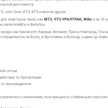
льзой для клиента.
ТЗ, John Deer, КТЗ, ВТЗ и многих других.
для тракторов таких, как
МТЗ,
ЧТЗ-УРАЛТРАК, Wille
и пр. В 
ы, мультилифты и фильтры.
рода, как Кингисепп, Кириши, Великие Луки и Новгород, Псков,
равляются на Волгу, в Ярославль и Вологду, и даже до Байкал
тей оптом
действие по бухгалтерии
от производителя
 различного назначения, пользующихся стабильным спросом (Бе